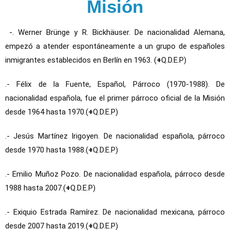
Misión
-. Werner Brünge y R. Bickhäuser. De nacionalidad Alemana,
e
mpezó a atender espontáneamente a un grupo de españoles
inmigrantes establecidos en Berlín en 1963. (
+
Q.D.E.P)
.- Félix de la Fuente, Español, Párroco (1970-1988).
De
nacionalidad española, fue el primer párroco oficial de la Misión
desde 1964 hasta 1970.(
+
Q.D.E.P)
.- Jesús Martínez Irigoyen.
De nacionalidad española, párroco
desde 1970 hasta 1988.(
+
Q.D.E.P)
.- Emilio Muñoz Pozo.
De nacionalidad española, párroco desde
1988 hasta 2007.(
+
Q.D.E.P)
.- Exiquio Estrada Ramírez.
De nacionalidad mexicana, párroco
desde 2007 hasta 2019.(
+
Q.D.E.P)